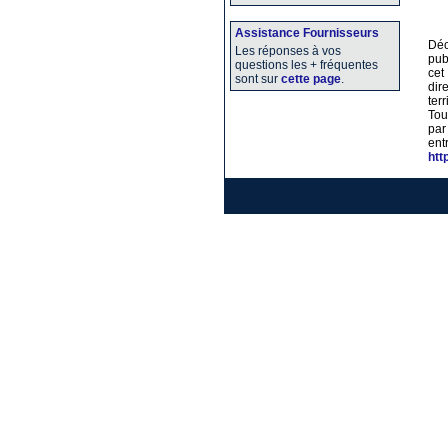
Assistance Fournisseurs
Dé
Les réponses à vos
pub
questions les + fréquentes
cet
sont sur
cette page
.
dir
ter
Tou
par
ent
htt