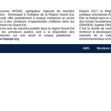
couvrez APOGE, agrégateur régional de marchés
Depuis 2017, la Régi
lics : Développé à l'initiative de la Région Grand Est,
politique volontariste d
 outil, offre gratuitement à chaque entreprise un accès
Elle se traduit dans l
ect à des centaines d’opportunités d'affaires dans les
des Achats Socialemen
ritoires du Grand Est.
(SPASER), baptisé OR
s les avis de marchés publiés dans la région Grand Est
C’est la feuille de ro
 les acheteurs publics sont à la disposition des
renforcer le développ
reprises sur une seule et unique plateforme :
marchés de la collec
ps://apoge.org
environnementaux et é
AWS
Mentions 