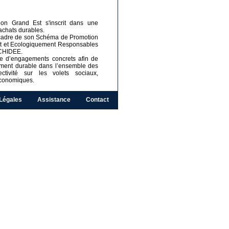
on Grand Est s'inscrit dans une
'achats durables.
e cadre de son Schéma de Promotion
t et Ecologiquement Responsables
CHIDEE.
ute d’engagements concrets afin de
ement durable dans l’ensemble des
tivité sur les volets sociaux,
conomiques.
Légales
Assistance
Contact