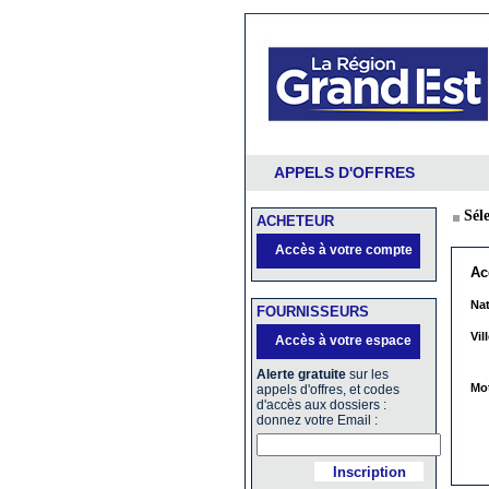
APPELS D'OFFRES
Sél
ACHETEUR
Accès à votre compte
Ac
Nat
FOURNISSEURS
Vill
Accès à votre espace
Alerte gratuite
sur les
Mot
appels d'offres, et codes
d'accès aux dossiers :
donnez votre Email :